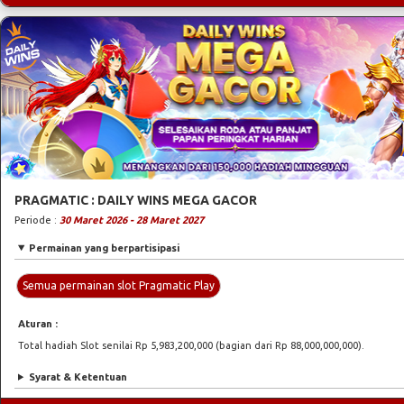
PRAGMATIC : DAILY WINS MEGA GACOR
Periode :
30 Maret 2026 - 28 Maret 2027
Permainan yang berpartisipasi
Semua permainan slot Pragmatic Play
Aturan :
Total hadiah Slot senilai Rp 5,983,200,000 (bagian dari Rp 88,000,000,000).
Syarat & Ketentuan