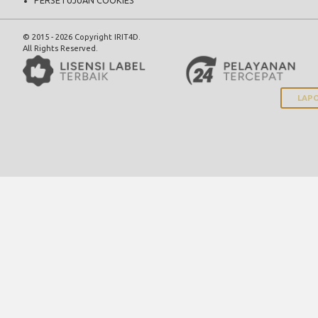
PERSETUJUAN COOKIES
© 2015 - 2026 Copyright IRIT4D.
All Rights Reserved.
LAPO