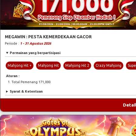
MEGAWIN : PESTA KEMERDEKAAN GACOR
Periode :
1 - 31 Agustus 2026
Permainan yang berpartisipasi
Mahjong Hit +
Mahjong Hit
Mahjong Hit 2
Crazy Mahjong
Supe
Aturan :
Total Pemenang 171,000.
Syarat & Ketentuan
Detai