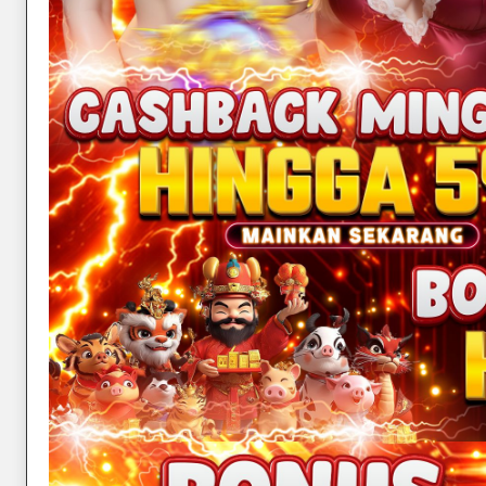
2. Minimal Deposit IDR 50.000,-
7. Bonus Member Baru klaim di awal deposit
3. Maximal bonus diberikan IDR 20.000,-
8. WAJIB DI KLAIM SETELAH DIPROSES, JIKA SUDAH DI
4. Syarat Turn Over 3x (Contoh : DP 50.000 + 20% = 6
9. Keputusan Admin IRIT4D adalah Mutlak tidak dapat 
withdraw)
BONUS RO
5. Tidak menerima invest dalam bonus berikut
Syarat dan Ketentuan :
6. Tidak Berlaku Untuk Permainan Togel & Casino
7. Bonus Member Baru klaim di awal deposit
1. Bonus berlaku untuk semua member IRIT4D
8. WAJIB DI KLAIM SETELAH DIPROSES, JIKA SUDAH DI
2. Minimal Turn Over mencapai Rp 1.000.000.
9. Keputusan Admin IRIT4D adalah Mutlak tidak dapat 
3. Turn over (TO) di hitung dari Total Bettingan Anda (
4. Bonus di berikan langsung secara otomatis jika mem
5. Bonus di berikan setiap hari SENIN dan boleh langsu
CASHBACK SPOR
6. Bonus di berikan berupa credit yang di masukan ke
Syarat dan Ketentuan :
masing member setiap SENIN paling lambat jam JAM 18
7. Tidak ada batas maximal bonus turn over yang di ber
1. Bonus berlaku untuk semua member IRIT4D
8. Bonus Turn Over berlaku hanya untuk permainan Slot
2. Cashback di hitung berdasarkan total KEKALAHAN / 
9. Syarat dan ketentuan IRIT4D bersifat mutlak, tidak 
3.Total Cashback akan di hitung dari SENIN s/d MINGG
4.CASHBACK berlaku hanya untuk permainan : Sportsb
5.Bonus akan di berikan setiap Hari SENIN selambatny
BONUS REFERRA
6.Bonus akan di batalkan apabila di ketahui bermain C